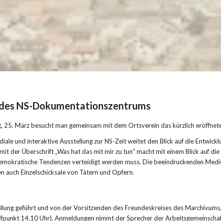
 des NS-Dokumentationszentrums
 25. März besucht man gemeinsam mit dem Ortsverein das kürzlich eröffn
iale und interaktive Ausstellung zur NS-Zeit weitet den Blick auf die Entwicklu
mit der Überschrift „Was hat das mit mir zu tun“ macht mit einem Blick auf die
emokratische Tendenzen verteidigt werden muss. Die beeindruckenden Medieni
n auch Einzelschicksale von Tätern und Opfern.
lung geführt und von der Vorsitzenden des Freundeskreises des Marchivums, S
fpunkt 14.10 Uhr). Anmeldungen nimmt der Sprecher der Arbeitsgemeinschaf