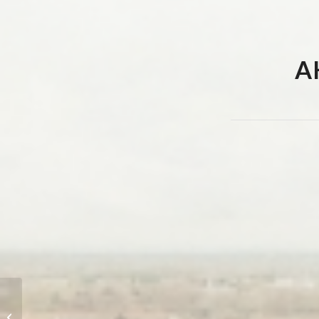
A
Grundsätze für ein
Förderprogramm für