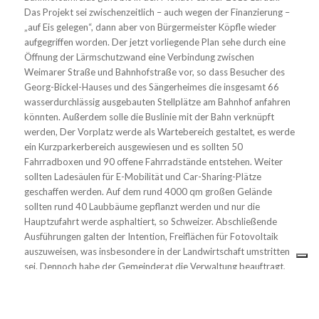
Das Projekt sei zwischenzeitlich – auch wegen der Finanzierung –
„auf Eis gelegen“, dann aber von Bürgermeister Köpfle wieder
aufgegriffen worden. Der jetzt vorliegende Plan sehe durch eine
Öffnung der Lärmschutzwand eine Verbindung zwischen
Weimarer Straße und Bahnhofstraße vor, so dass Besucher des
Georg-Bickel-Hauses und des Sängerheimes die insgesamt 66
wasserdurchlässig ausgebauten Stellplätze am Bahnhof anfahren
könnten. Außerdem solle die Buslinie mit der Bahn verknüpft
werden, Der Vorplatz werde als Wartebereich gestaltet, es werde
ein Kurzparkerbereich ausgewiesen und es sollten 50
Fahrradboxen und 90 offene Fahrradstände entstehen. Weiter
sollten Ladesäulen für E-Mobilität und Car-Sharing-Plätze
geschaffen werden. Auf dem rund 4000 qm großen Gelände
sollten rund 40 Laubbäume gepflanzt werden und nur die
Hauptzufahrt werde asphaltiert, so Schweizer. Abschließende
Ausführungen galten der Intention, Freiflächen für Fotovoltaik
auszuweisen, was insbesondere in der Landwirtschaft umstritten
sei. Dennoch habe der Gemeinderat die Verwaltung beauftragt,
geeignete Flächen zu suchen und zur Beschlussfassung
vorzulegen.