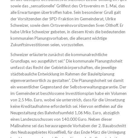
sowie das „sensationelle“ Grillfest des Ortsvereins m 1. Mai, das
alle Erwartungen übertroffen habe. Sein besonderer Gruß galt
der Vorsitzenden der SPD-Fraktion im Gemeinderat, Ulrike
Schweizer, sowie dem Ortsvereinsvorsitzenden Sven Olthoff. Er
habe Ulrike Schweizer gebeten, in diesem Kreis die bedeutenden
kommunalen Planungsvorhaben, die allesamt wichtige
Zukunftsinvestitionen seien, vorzustellen.
Schweizer erläuterte zunächst die kommunalrechtliche
Grundlage, wo ausgeführt sei:“ Die kommunale Planungshoheit
umfasst das Recht der Gebietskörperschaften, die jeweilige
städtebauliche Entwicklung im Rahmen der Bauleitplanung
eigenverantwortlich zu gestalten“. Die Planungshoheit sei damit
ein wesentlicher Gegenstand der Selbstverwaltungsgarantie. Der
im Gemeinderat beschlossene Investitionsplan habe ein Volumen
von 2,5 Mio. Euro, wobei sie unterstrich, dass für die Umsetzung
keine Kreditaufnahme erforderlich sei. Hiervon entfielen auf die
Neugestaltung des Bahnhofsumfeld 1,06 Mio. Euro, abzüglich
eines Landeszuschusses von 140.000 Euro. Neben dieser
Maßnahme sei das herausragende Vorhaben der 2. Bauabschnitt
des Neubaugebietes Kisselfließ, für das Ende März die Umlegung