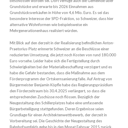
beschlossen worden sei. Dort verfüge auch die Gemeinde über
Grundstücke und erwarte bis 2026 Einnahmen aus
Grundstücksverkäufen in Höhe von 4,6 Mio. Euro. Es sei das
besondere Interesse der SPD-Fraktion, so Schweizer, dass hier
alternative Wohnformen wie beispielsweise ein
Mehrgenerationenhaus realisiert würden.
Mit Blick auf den derzeit in der Realisierung befindlichen Anton-
Praetorius-Platz erinnerte Schweizer an die Beschlüsse einer
reduzierten Umsetzung, die jetzt noch Kosten von rund 180.000
Euro vorsehe. Leider habe sich die Fertigstellung durch
Schwierigkeiten bei der Materialbeschaffung verzögert und es
habe die Gefahr bestanden, dass die Maßnahme aus dem
Förderprogramm der Ortskernsanierung falle. Auf Antrag von
Bürgermeister Benjamin Köpfle habe das Regierungspräsidium
den Förderzeitraum bis 30.4.2025 verlängert, so dass die
entsprechenden Zuschüsse noch flössen. Bezüglich der
Neugestaltung des Schillerplatzes habe eine umfassende
Bürgerbeteiligung stattgefunden. Deren Ergebnisse seien
Grundlage für einen Architektenwettbewerb, der derzeit in
Vorbereitung sei. Die Geschichte der Neugestaltung des
Bahnhofsumfelds gehe bis in den Monat Februar 2015 zurück.