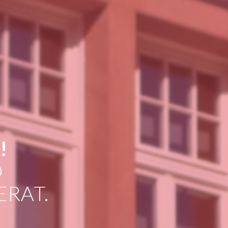
!
D
RAT.